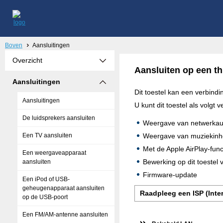
Boven
Aansluitingen
Overzicht
Aansluiten op een t
Aansluitingen
Dit toestel kan een verbin
Aansluitingen
U kunt dit toestel als volg
De luidsprekers aansluiten
Weergave van netwerkaudi
Een TV aansluiten
Weergave van muziekinho
Met de Apple AirPlay-func
Een weergaveapparaat
Bewerking op dit toestel 
aansluiten
Firmware-update
Een iPod of USB-
geheugenapparaat aansluiten
Raadpleeg een ISP (Inter
op de USB-poort
Een FM/AM-antenne aansluiten