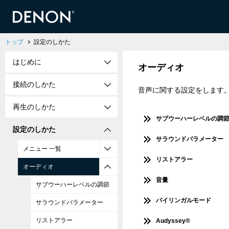
トップ
設定のしかた
はじめに
オーディオ
接続のしかた
音声に関する設定をします
再生のしかた
サブウーハーレベルの調
設定のしかた
サラウンドパラメーター
メニュー 一覧
リストアラー
オーディオ
音量
サブウーハーレベルの調節
バイリンガルモード
サラウンドパラメーター
リストアラー
Audyssey®