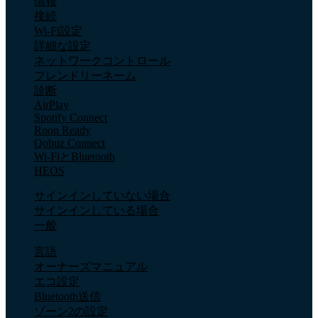
情報
接続
Wi-Fi設定
詳細な設定
ネットワークコントロール
フレンドリーネーム
診断
AirPlay
Spotify Connect
Roon Ready
Qobuz Connect
Wi-FiとBluetooth
HEOS
サインインしていない場合
サインインしている場合
一般
言語
オーナーズマニュアル
エコ設定
Bluetooth送信
ゾーン2の設定