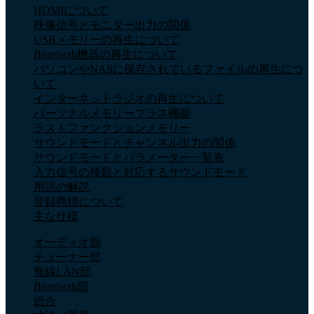
HDMIについて
映像信号とモニター出力の関係
USBメモリーの再生について
Bluetooth機器の再生について
パソコンやNASに保存されているファイルの再生につ
いて
インターネットラジオの再生について
パーソナルメモリープラス機能
ラストファンクションメモリー
サウンドモードとチャンネル出力の関係
サウンドモードとパラメーター一覧表
入力信号の種類と対応するサウンドモード
用語の解説
登録商標について
主な仕様
オーディオ部
チューナー部
無線LAN部
Bluetooth部
総合