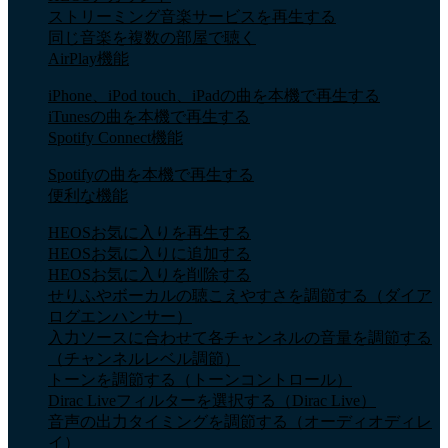
ストリーミング音楽サービスを再生する
同じ音楽を複数の部屋で聴く
AirPlay機能
iPhone、iPod touch、iPadの曲を本機で再生する
iTunesの曲を本機で再生する
Spotify Connect機能
Spotifyの曲を本機で再生する
便利な機能
HEOSお気に入りを再生する
HEOSお気に入りに追加する
HEOSお気に入りを削除する
せりふやボーカルの聴こえやすさを調節する（ダイア
ログエンハンサー）
入力ソースに合わせて各チャンネルの音量を調節する
（チャンネルレベル調節）
トーンを調節する（トーンコントロール）
Dirac Liveフィルターを選択する（Dirac Live）
音声の出力タイミングを調節する（オーディオディレ
イ）