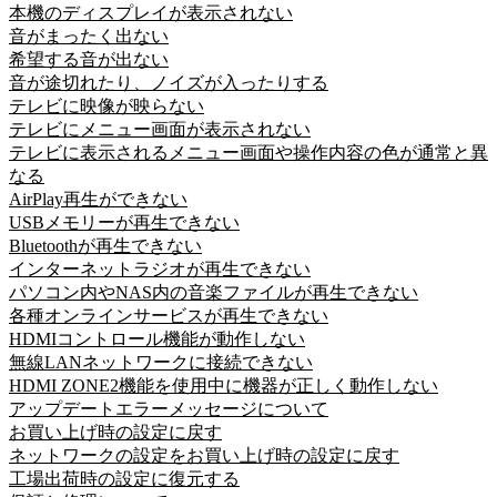
本機のディスプレイが表示されない
音がまったく出ない
希望する音が出ない
音が途切れたり、ノイズが入ったりする
テレビに映像が映らない
テレビにメニュー画面が表示されない
テレビに表示されるメニュー画面や操作内容の色が通常と異
なる
AirPlay再生ができない
USBメモリーが再生できない
Bluetoothが再生できない
インターネットラジオが再生できない
パソコン内やNAS内の音楽ファイルが再生できない
各種オンラインサービスが再生できない
HDMIコントロール機能が動作しない
無線LANネットワークに接続できない
HDMI ZONE2機能を使用中に機器が正しく動作しない
アップデートエラーメッセージについて
お買い上げ時の設定に戻す
ネットワークの設定をお買い上げ時の設定に戻す
工場出荷時の設定に復元する