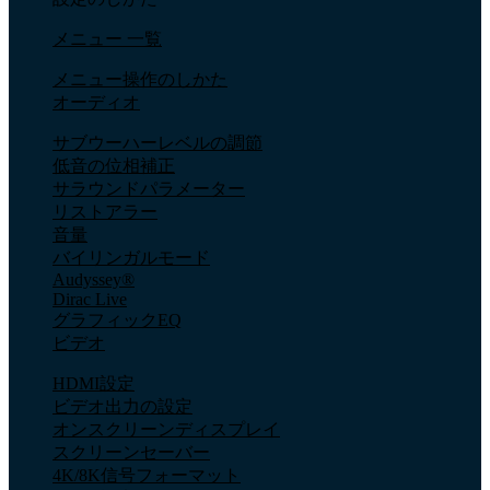
メニュー 一覧
メニュー操作のしかた
オーディオ
サブウーハーレベルの調節
低音の位相補正
サラウンドパラメーター
リストアラー
音量
バイリンガルモード
Audyssey®
Dirac Live
グラフィックEQ
ビデオ
HDMI設定
ビデオ出力の設定
オンスクリーンディスプレイ
スクリーンセーバー
4K/8K信号フォーマット