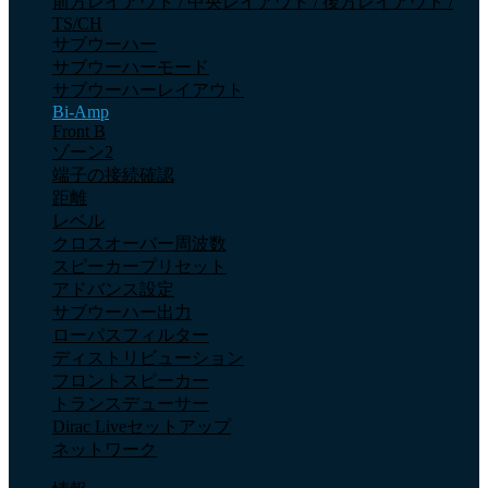
前方レイアウト / 中央レイアウト / 後方レイアウト /
TS/CH
サブウーハー
サブウーハーモード
サブウーハーレイアウト
Bi-Amp
Front B
ゾーン2
端子の接続確認
距離
レベル
クロスオーバー周波数
スピーカープリセット
アドバンス設定
サブウーハー出力
ローパスフィルター
ディストリビューション
フロントスピーカー
トランスデューサー
Dirac Liveセットアップ
ネットワーク