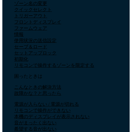
ゾーン名の変更
クイックセレクト
トリガーアウト
フロントディスプレイ
ファームウェア
情報
使用状況の送信設定
セーブ＆ロード
セットアップロック
初期化
リモコンで操作するゾーンを限定する
困ったときは
こんなときの解決方法
故障かな？と思ったら
電源が入らない / 電源が切れる
リモコンで操作ができない
本機のディスプレイが表示されない
音がまったく出ない
希望する音が出ない