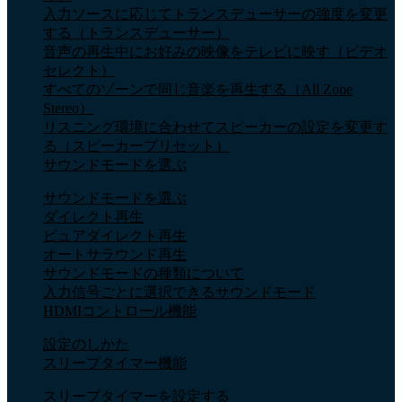
入力ソースに応じてトランスデューサーの強度を変更
する（トランスデューサー）
音声の再生中にお好みの映像をテレビに映す（ビデオ
セレクト）
すべてのゾーンで同じ音楽を再生する（All Zone
Stereo）
リスニング環境に合わせてスピーカーの設定を変更す
る（スピーカープリセット）
サウンドモードを選ぶ
サウンドモードを選ぶ
ダイレクト再生
ピュアダイレクト再生
オートサラウンド再生
サウンドモードの種類について
入力信号ごとに選択できるサウンドモード
HDMIコントロール機能
設定のしかた
スリープタイマー機能
スリープタイマーを設定する