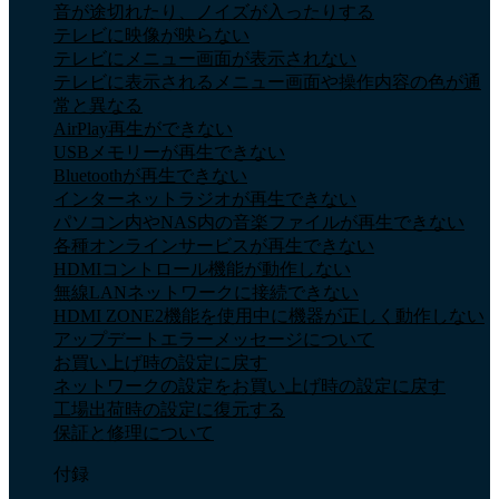
音が途切れたり、ノイズが入ったりする
テレビに映像が映らない
テレビにメニュー画面が表示されない
テレビに表示されるメニュー画面や操作内容の色が通
常と異なる
AirPlay再生ができない
USBメモリーが再生できない
Bluetoothが再生できない
インターネットラジオが再生できない
パソコン内やNAS内の音楽ファイルが再生できない
各種オンラインサービスが再生できない
HDMIコントロール機能が動作しない
無線LANネットワークに接続できない
HDMI ZONE2機能を使用中に機器が正しく動作しない
アップデートエラーメッセージについて
お買い上げ時の設定に戻す
ネットワークの設定をお買い上げ時の設定に戻す
工場出荷時の設定に復元する
保証と修理について
付録