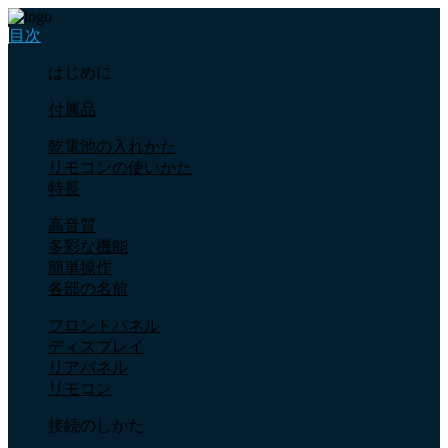
目次
はじめに
付属品
乾電池の入れかた
リモコンの使いかた
特長
高音質
多彩な機能
簡単操作
各部の名前
フロントパネル
ディスプレイ
リアパネル
リモコン
接続のしかた