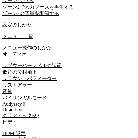
ゾーン2の接続
ゾーン2で入力ソースを再生する
ゾーン2の音量を調節する
設定のしかた
メニュー 一覧
メニュー操作のしかた
オーディオ
サブウーハーレベルの調節
低音の位相補正
サラウンドパラメーター
リストアラー
音量
バイリンガルモード
Audyssey®
Dirac Live
グラフィックEQ
ビデオ
HDMI設定