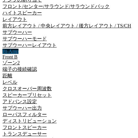
フロント/センター/サラウンド/サラウンドバック
ハイトスピーカー
レイアウト
前方レイアウト / 中央レイアウト / 後方レイアウト / TS/CH
サブウーハー
サブウーハーモード
サブウーハーレイアウト
Bi-Amp
Front B
ゾーン2
端子の接続確認
距離
レベル
クロスオーバー周波数
スピーカープリセット
アドバンス設定
サブウーハー出力
ローパスフィルター
ディストリビューション
フロントスピーカー
トランスデューサー