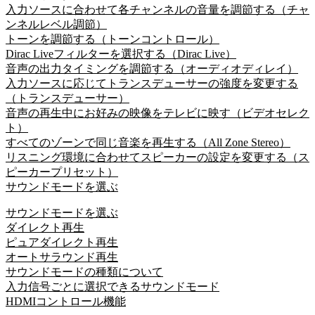
入力ソースに合わせて各チャンネルの音量を調節する（チャ
ンネルレベル調節）
トーンを調節する（トーンコントロール）
Dirac Liveフィルターを選択する（Dirac Live）
音声の出力タイミングを調節する（オーディオディレイ）
入力ソースに応じてトランスデューサーの強度を変更する
（トランスデューサー）
音声の再生中にお好みの映像をテレビに映す（ビデオセレク
ト）
すべてのゾーンで同じ音楽を再生する（All Zone Stereo）
リスニング環境に合わせてスピーカーの設定を変更する（ス
ピーカープリセット）
サウンドモードを選ぶ
サウンドモードを選ぶ
ダイレクト再生
ピュアダイレクト再生
オートサラウンド再生
サウンドモードの種類について
入力信号ごとに選択できるサウンドモード
HDMIコントロール機能