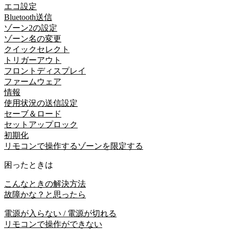
エコ設定
Bluetooth送信
ゾーン2の設定
ゾーン名の変更
クイックセレクト
トリガーアウト
フロントディスプレイ
ファームウェア
情報
使用状況の送信設定
セーブ＆ロード
セットアップロック
初期化
リモコンで操作するゾーンを限定する
困ったときは
こんなときの解決方法
故障かな？と思ったら
電源が入らない / 電源が切れる
リモコンで操作ができない