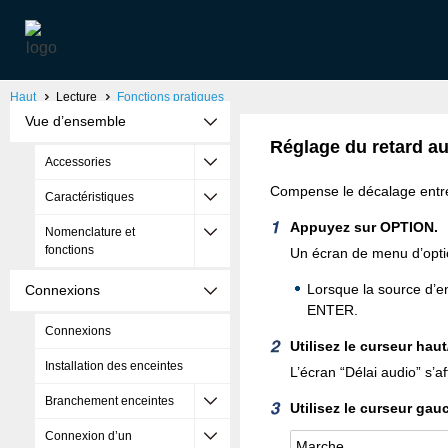
Haut
Lecture
Fonctions pratiques
Vue d’ensemble
Réglage du retard au
Accessories
Compense le décalage entre 
Caractéristiques
Appuyez sur OPTION.
Nomenclature et
fonctions
Un écran de menu d’optio
Lorsque la source d’e
Connexions
ENTER.
Connexions
Utilisez le curseur ha
Installation des enceintes
L’écran “Délai audio” s’af
Branchement enceintes
Utilisez le curseur gau
Connexion d’un
Marche