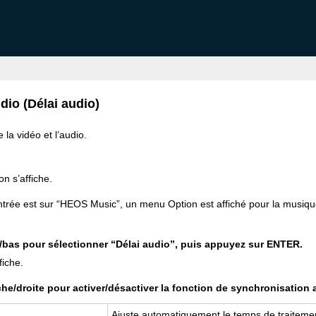
dio (Délai audio)
la vidéo et l’audio.
n s’affiche.
ntrée est sur “HEOS Music”, un menu Option est affiché pour la musiqu
ut/bas pour sélectionner “Délai audio”, puis appuyez sur ENTER.
fiche.
che/droite pour activer/désactiver la fonction de synchronisation
Ajuste automatiquement le temps de traiteme