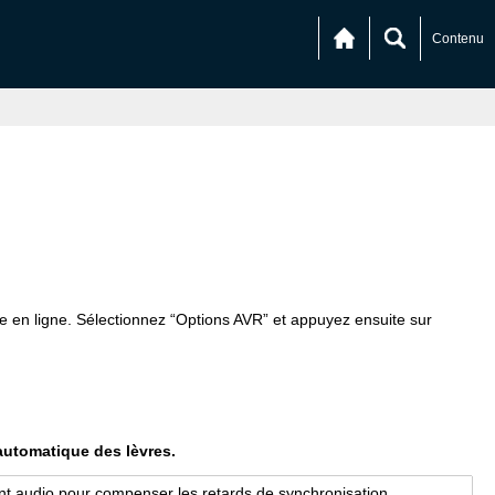
Contenu
e en ligne. Sélectionnez “Options AVR” et appuyez ensuite sur
 automatique des lèvres.
nt audio pour compenser les retards de synchronisation