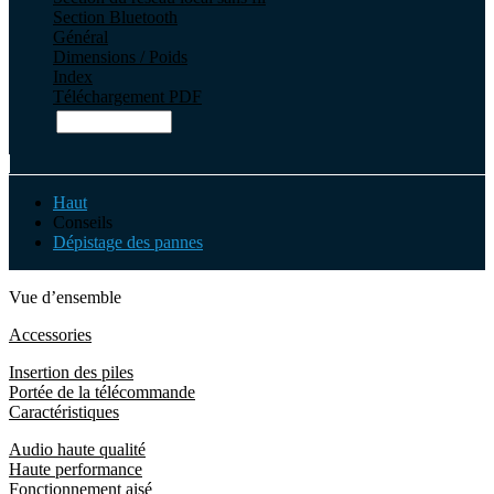
Section Bluetooth
Général
Dimensions / Poids
Index
Téléchargement PDF
Haut
Conseils
Dépistage des pannes
Vue d’ensemble
Accessories
Insertion des piles
Portée de la télécommande
Caractéristiques
Audio haute qualité
Haute performance
Fonctionnement aisé