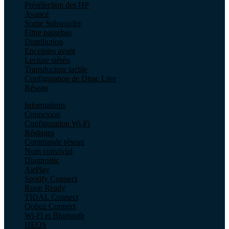
Présélection des HP
Avancé
Sortie Subwoofer
Filtre passebas
Distribution
Enceintes avant
Lecture stéréo
Transducteur tactile
Configuration de Dirac Live
Réseau
Informations
Connexion
Configuration Wi-Fi
Réglages
Commande réseau
Nom convivial
Diagnostic
AirPlay
Spotify Connect
Roon Ready
TIDAL Connect
Qobuz Connect
Wi-Fi et Bluetooth
HEOS