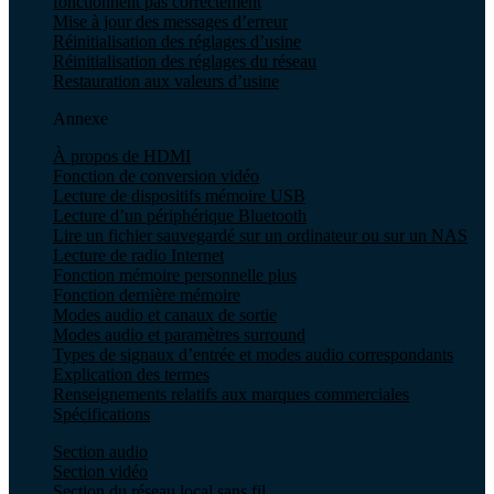
fonctionnent pas correctement
Mise à jour des messages d’erreur
Réinitialisation des réglages d’usine
Réinitialisation des réglages du réseau
Restauration aux valeurs d’usine
Annexe
À propos de HDMI
Fonction de conversion vidéo
Lecture de dispositifs mémoire USB
Lecture d’un périphérique Bluetooth
Lire un fichier sauvegardé sur un ordinateur ou sur un NAS
Lecture de radio Internet
Fonction mémoire personnelle plus
Fonction dernière mémoire
Modes audio et canaux de sortie
Modes audio et paramètres surround
Types de signaux d’entrée et modes audio correspondants
Explication des termes
Renseignements relatifs aux marques commerciales
Spécifications
Section audio
Section vidéo
Section du réseau local sans fil