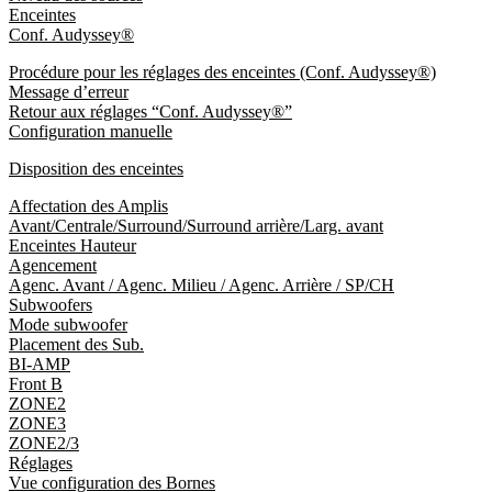
Enceintes
Conf. Audyssey®
Procédure pour les réglages des enceintes (Conf. Audyssey®)
Message d’erreur
Retour aux réglages “Conf. Audyssey®”
Configuration manuelle
Disposition des enceintes
Affectation des Amplis
Avant/Centrale/Surround/Surround arrière/Larg. avant
Enceintes Hauteur
Agencement
Agenc. Avant / Agenc. Milieu / Agenc. Arrière / SP/CH
Subwoofers
Mode subwoofer
Placement des Sub.
BI-AMP
Front B
ZONE2
ZONE3
ZONE2/3
Réglages
Vue configuration des Bornes