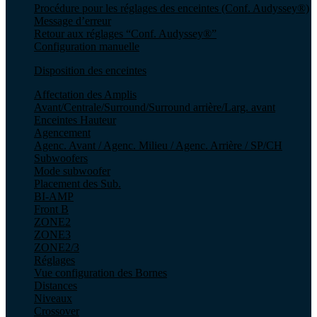
Procédure pour les réglages des enceintes (Conf. Audyssey®)
Message d’erreur
Retour aux réglages “Conf. Audyssey®”
Configuration manuelle
Disposition des enceintes
Affectation des Amplis
Avant/Centrale/Surround/Surround arrière/Larg. avant
Enceintes Hauteur
Agencement
Agenc. Avant / Agenc. Milieu / Agenc. Arrière / SP/CH
Subwoofers
Mode subwoofer
Placement des Sub.
BI-AMP
Front B
ZONE2
ZONE3
ZONE2/3
Réglages
Vue configuration des Bornes
Distances
Niveaux
Crossover