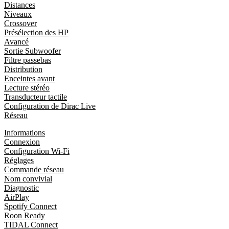
Distances
Niveaux
Crossover
Présélection des HP
Avancé
Sortie Subwoofer
Filtre passebas
Distribution
Enceintes avant
Lecture stéréo
Transducteur tactile
Configuration de Dirac Live
Réseau
Informations
Connexion
Configuration Wi-Fi
Réglages
Commande réseau
Nom convivial
Diagnostic
AirPlay
Spotify Connect
Roon Ready
TIDAL Connect