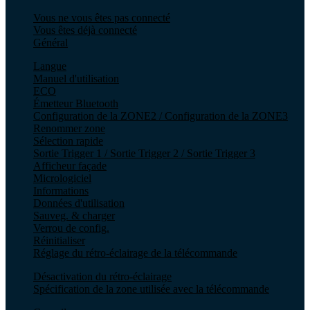
Vous ne vous êtes pas connecté
Vous êtes déjà connecté
Général
Langue
Manuel d'utilisation
ECO
Émetteur Bluetooth
Configuration de la ZONE2 / Configuration de la ZONE3
Renommer zone
Sélection rapide
Sortie Trigger 1 / Sortie Trigger 2 / Sortie Trigger 3
Afficheur façade
Micrologiciel
Informations
Données d'utilisation
Sauveg. & charger
Verrou de config.
Réinitialiser
Réglage du rétro-éclairage de la télécommande
Désactivation du rétro-éclairage
Spécification de la zone utilisée avec la télécommande