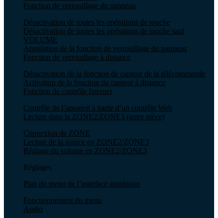
Fonction de verrouillage du panneau
Désactivation de toutes les opérations de touche
Désactivation de toutes les opérations de touche sauf
VOLUME
Annulation de la fonction de verrouillage du panneau
Fonction de verrouillage à distance
Désactivation de la fonction de capteur de la télécommande
Activation de la fonction du capteur à distance
Fonction de contrôle Internet
Contrôle de l’appareil à partir d’un contrôle Web
Lecture dans la ZONE2/ZONE3 (autre pièce)
Connexion de ZONE
Lecture de la source en ZONE2/ZONE3
Réglage du volume en ZONE2/ZONE3
Réglages
Plan du menu de l’interface graphique
Fonctionnement du menu
Audio