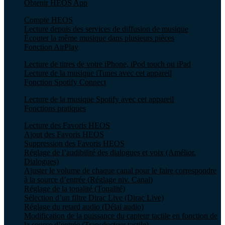
Obtenir HEOS App
Compte HEOS
Lecture depuis des services de diffusion de musique
Écouter la même musique dans plusieurs pièces
Fonction AirPlay
Lecture de titres de votre iPhone, iPod touch ou iPad
Lecture de la musique iTunes avec cet appareil
Fonction Spotify Connect
Lecture de la musique Spotify avec cet appareil
Fonctions pratiques
Lecture des Favoris HEOS
Ajout des Favoris HEOS
Suppression des Favoris HEOS
Réglage de l’audibilité des dialogues et voix (Amélior.
Dialogues)
Ajuster le volume de chaque canal pour le faire correspondre
à la source d’entrée (Réglage niv. Canal)
Réglage de la tonalité (Tonalité)
Sélection d’un filtre Dirac Live (Dirac Live)
Réglage du retard audio (Délai audio)
Modification de la puissance du capteur tactile en fonction de
la source d’entrée (Transducteur tactile)