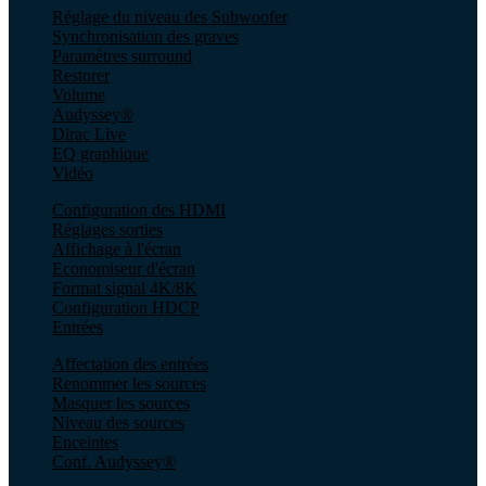
Réglage du niveau des Subwoofer
Synchronisation des graves
Paramètres surround
Restorer
Volume
Audyssey®
Dirac Live
EQ graphique
Vidéo
Configuration des HDMI
Réglages sorties
Affichage à l'écran
Economiseur d'écran
Format signal 4K/8K
Configuration HDCP
Entrées
Affectation des entrées
Renommer les sources
Masquer les sources
Niveau des sources
Enceintes
Conf. Audyssey®