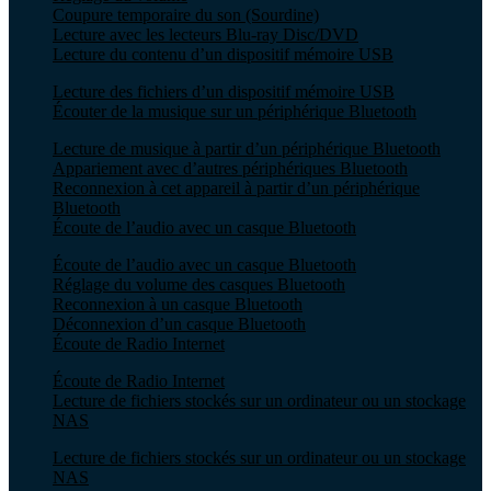
Coupure temporaire du son (Sourdine)
Lecture avec les lecteurs Blu-ray Disc/DVD
Lecture du contenu d’un dispositif mémoire USB
Lecture des fichiers d’un dispositif mémoire USB
Écouter de la musique sur un périphérique Bluetooth
Lecture de musique à partir d’un périphérique Bluetooth
Appariement avec d’autres périphériques Bluetooth
Reconnexion à cet appareil à partir d’un périphérique
Bluetooth
Écoute de l’audio avec un casque Bluetooth
Écoute de l’audio avec un casque Bluetooth
Réglage du volume des casques Bluetooth
Reconnexion à un casque Bluetooth
Déconnexion d’un casque Bluetooth
Écoute de Radio Internet
Écoute de Radio Internet
Lecture de fichiers stockés sur un ordinateur ou un stockage
NAS
Lecture de fichiers stockés sur un ordinateur ou un stockage
NAS