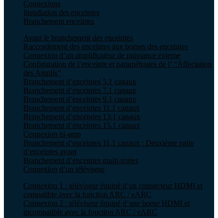
Connexions
Installation des enceintes
Branchement enceintes
Avant le branchement des enceintes
Raccordement des enceintes aux bornes des enceintes
Connexion d’un amplificateur de puissance externe
Configuration de l’enceinte et paramétrages de l’ “Affectation
des Amplis”
Branchement d’enceintes 5.1 canaux
Branchement d’enceintes 7.1 canaux
Branchement d’enceintes 9.1 canaux
Branchement d’enceintes 11.1 canaux
Branchement d’enceintes 13.1 canaux
Branchement d’enceintes 15.1 canaux
Connexion bi-amp
Branchement d’enceintes 11.1 canaux : Deuxième paire
d’enceintes avant
Branchement d’enceintes multi-zones
Connexion d’un téléviseur
Connexion 1 : téléviseur équipé d’un connecteur HDMI et
compatible avec la fonction ARC / eARC
Connexion 2 : téléviseur équipé d’une borne HDMI et
incompatible avec la fonction ARC / eARC