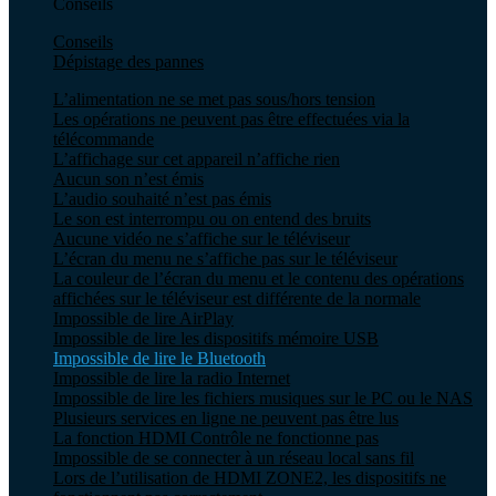
Conseils
Conseils
Dépistage des pannes
L’alimentation ne se met pas sous/hors tension
Les opérations ne peuvent pas être effectuées via la
télécommande
L’affichage sur cet appareil n’affiche rien
Aucun son n’est émis
L’audio souhaité n’est pas émis
Le son est interrompu ou on entend des bruits
Aucune vidéo ne s’affiche sur le téléviseur
L’écran du menu ne s’affiche pas sur le téléviseur
La couleur de l’écran du menu et le contenu des opérations
affichées sur le téléviseur est différente de la normale
Impossible de lire AirPlay
Impossible de lire les dispositifs mémoire USB
Impossible de lire le Bluetooth
Impossible de lire la radio Internet
Impossible de lire les fichiers musiques sur le PC ou le NAS
Plusieurs services en ligne ne peuvent pas être lus
La fonction HDMI Contrôle ne fonctionne pas
Impossible de se connecter à un réseau local sans fil
Lors de l’utilisation de HDMI ZONE2, les dispositifs ne