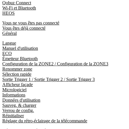
Qobuz Connect
Wi-Fi et Bluetooth
HEOS
Vous ne vous êtes pas connecté
Vous êtes déjà connecté
Général
Langue
Manuel d'utilisation
ECO
Émetteur Bluetooth
Configuration de la ZONE2 / Configuration de la ZONE3
Renommer zone
Sélection rapide
Sortie Trigger 1 / Sortie Trigger 2 / Sortie Trigger 3
Afficheur façade
Micrologiciel
Informations
Données d'utilisation
Sauveg. & charger
Verrou de config.
Réinitialiser
Réglage du rétro-éclairage de la télécommande