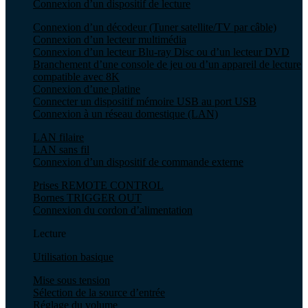
Connexion d’un dispositif de lecture
Connexion d’un décodeur (Tuner satellite/TV par câble)
Connexion d’un lecteur multimédia
Connexion d’un lecteur Blu-ray Disc ou d’un lecteur DVD
Branchement d’une console de jeu ou d’un appareil de lecture
compatible avec 8K
Connexion d’une platine
Connecter un dispositif mémoire USB au port USB
Connexion à un réseau domestique (LAN)
LAN filaire
LAN sans fil
Connexion d’un dispositif de commande externe
Prises REMOTE CONTROL
Bornes TRIGGER OUT
Connexion du cordon d’alimentation
Lecture
Utilisation basique
Mise sous tension
Sélection de la source d’entrée
Réglage du volume