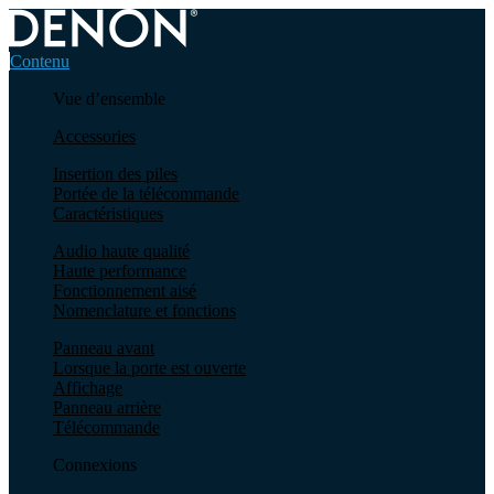
Contenu
Vue d’ensemble
Accessories
Insertion des piles
Portée de la télécommande
Caractéristiques
Audio haute qualité
Haute performance
Fonctionnement aisé
Nomenclature et fonctions
Panneau avant
Lorsque la porte est ouverte
Affichage
Panneau arrière
Télécommande
Connexions