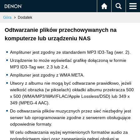
Góra
Dodatek
Odtwarzanie plików przechowywanych na
komputerze lub urządzeniu NAS
Amplituner jest zgodny ze standardem MP3 ID3-Tag (wer. 2).
Urządzenie to może wyświetlać grafikę dołączoną w formie
MP3 ID3-Tag wer. 2.3 lub 2.4.
Amplituner jest zgodny z WMA META.
Utwory z albumu nie mogą być odtwarzane prawidłowo, jeżeli
wielkość obrazka (w pikselach) okładki albumu przekracza 500
x 500 (WMA/MP3/WAV/FLAC/Apple Lossless/DSD) lub 349 x
349 (MPEG-4 AAC).
Do odtwarzania plików muzycznych przez sieć niezbędny jest
serwer lub oprogramowanie zgodne z serwerem obsługujące
odpowiednie formaty.
W celu odtwarzania wyżej wymienionych formatów audio za
pośrednictwem sieci oraz zapewnienia pełnej obsługi w