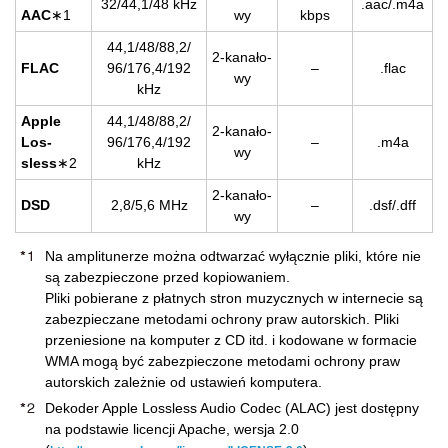
32/44,1/48 kHz
.aac/.m4a
AAC
∗1
wy
kbps
44,1/48/88,2/
2-ka­na­ło­
FLAC
96/176,4/192
–
.flac
wy
kHz
Apple
44,1/48/88,2/
2-ka­na­ło­
Los­
96/176,4/192
–
.m4a
wy
sless
∗2
kHz
2-ka­na­ło­
DSD
2,8/5,6 MHz
–
.dsf/.dff
wy
Na amplitunerze można odtwarzać wyłącznie pliki, które nie
są zabezpieczone przed kopiowaniem.
Pliki pobierane z płatnych stron muzycznych w internecie są
zabezpieczane metodami ochrony praw autorskich. Pliki
przeniesione na komputer z CD itd. i kodowane w formacie
WMA mogą być zabezpieczone metodami ochrony praw
autorskich zależnie od ustawień komputera.
Dekoder Apple Lossless Audio Codec (ALAC) jest dostępny
na podstawie licencji Apache, wersja 2.0