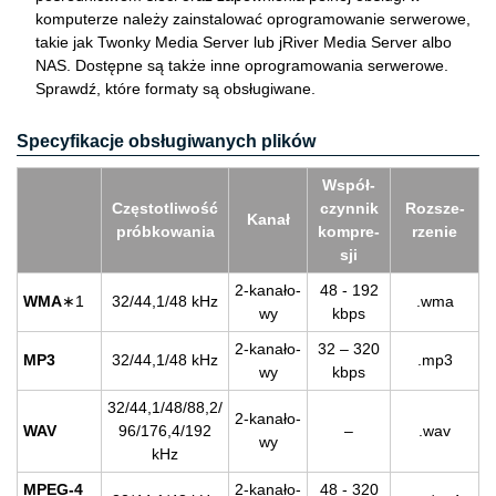
komputerze należy zainstalować oprogramowanie serwerowe,
takie jak Twonky Media Server lub jRiver Media Server albo
NAS. Dostępne są także inne oprogramowania serwerowe.
Sprawdź, które formaty są obsługiwane.
Specyfikacje obsługiwanych plików
Współ­
Czę­sto­tli­wość
czyn­nik
Roz­sze­
Kanał
prób­ko­wa­nia
kom­pre­
rze­nie
sji
2-ka­na­ło­
48 - 192
WMA
∗1
32/44,1/48 kHz
.wma
wy
kbps
2-ka­na­ło­
32 – 320
MP3
32/44,1/48 kHz
.mp3
wy
kbps
32/44,1/48/88,2/
2-ka­na­ło­
WAV
96/176,4/192
–
.wav
wy
kHz
MPEG-4
2-ka­na­ło­
48 - 320