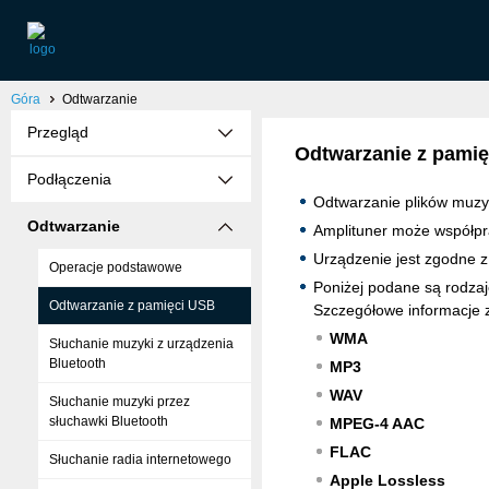
Góra
Odtwarzanie
Przegląd
Odtwarzanie z pami
Podłączenia
Odtwarzanie plików muzy
Odtwarzanie
Amplituner może współp
Urządzenie jest zgodne 
Operacje podstawowe
Poniżej podane są rodzaj
Odtwarzanie z pamięci USB
Szczegółowe informacje z
WMA
Słuchanie muzyki z urządzenia
Bluetooth
MP3
WAV
Słuchanie muzyki przez
słuchawki Bluetooth
MPEG-4 AAC
FLAC
Słuchanie radia internetowego
Apple Lossless