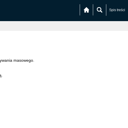
Spis treści
owywania masowego.
ą.