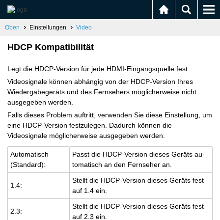
Oben
Einstellungen
Video
HDCP Kompatibilität
Legt die HDCP-Version für jede HDMI-Eingangsquelle fest.
Videosignale können abhängig von der HDCP-Version Ihres
Wiedergabegeräts und des Fernsehers möglicherweise nicht
ausgegeben werden.
Falls dieses Problem auftritt, verwenden Sie diese Einstellung, um
eine HDCP-Version festzulegen. Dadurch können die
Videosignale möglicherweise ausgegeben werden.
Au­to­ma­tisch
Passt die HDCP-Ver­si­on die­ses Ge­räts au­
(Stan­dard):
to­ma­tisch an den Fern­se­her an.
Stellt die HDCP-Ver­si­on die­ses Ge­räts fest
1.4:
auf 1.4 ein.
Stellt die HDCP-Ver­si­on die­ses Ge­räts fest
2.3:
auf 2.3 ein.