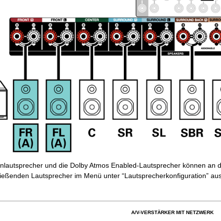
enlautsprecher und die Dolby Atmos Enabled-Lautsprecher können an
ießenden Lautsprecher im Menü unter “Lautsprecherkonfiguration” au
A/V-VERSTÄRKER MIT NETZWERK