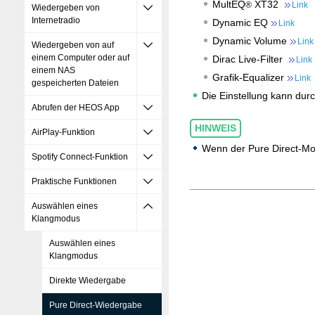
MultEQ
XT32
®
Link
Wiedergeben von
Internetradio
Dynamic EQ
Link
Dynamic Volume
Link
Wiedergeben von auf
einem Computer oder auf
Dirac Live-Filter
Link
einem NAS
Grafik-Equalizer
Link
gespeicherten Dateien
Die Einstellung kann du
Abrufen der HEOS App
HINWEIS
AirPlay-Funktion
Wenn der Pure Direct-Mod
Spotify Connect-Funktion
Praktische Funktionen
Auswählen eines
Klangmodus
Auswählen eines
Klangmodus
Direkte Wiedergabe
Pure Direct-Wiedergabe