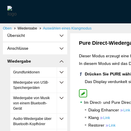
Oben
Wiedergabe
Auswählen eines Klangmodus
Übersicht
Pure Direct-Wiederg
Anschlüsse
Dieser Modus erzeugt eine
Wiedergabe
In diesem Modus wird das Di
Grundfunktionen
Drücken Sie PURE wähle
Das Display verdunkelt s
Wiedergabe von USB-
Speichergeräten
Wiedergabe von Musik
Im Direct- und Pure Dire
von einem Bluetooth-
Gerät
Dialog Enhancer
Link
Klang
Link
Audio-Wiedergabe über
Bluetooth-Kopfhörer
Restorer
Link