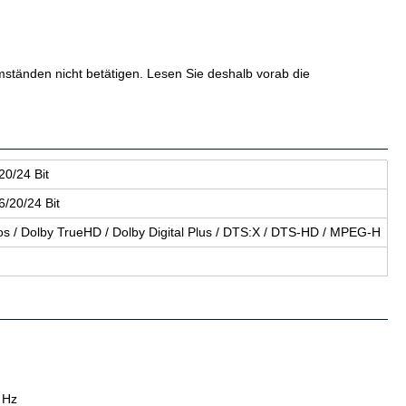
ständen nicht betätigen. Lesen Sie deshalb vorab die
20/24 Bit
6/20/24 Bit
tmos / Dolby TrueHD / Dolby Di­gi­tal Plus / DTS:X / DTS-HD / MPEG-H
 Hz