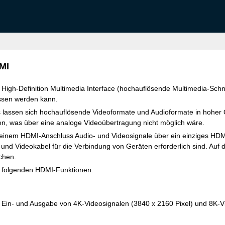
MI
High-Definition Multimedia Interface (hochauflösende Multimedia-Schnitt
ssen werden kann.
assen sich hochauflösende Videoformate und Audioformate in hoher Qua
, was über eine analoge Videoübertragung nicht möglich wäre.
einem HDMI-Anschluss Audio- und Videosignale über ein einziges HDM
und Videokabel für die Verbindung von Geräten erforderlich sind. Auf 
chen.
ie folgenden HDMI-Funktionen.
ie Ein- und Ausgabe von 4K-Videosignalen (3840 x 2160 Pixel) und 8K-