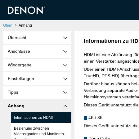
Oben
Anhang
Übersicht
Informationen zu HD
Anschlüsse
HDMI ist eine Abkürzung für 
einen Verstärker angeschlo
Wiedergabe
Über einen HDMI-Anschluss l
TrueHD, DTS-HD) übertragen
Einstellungen
Darüber hinaus können bei 
Verbindung separate Audio- 
Tipps
Heimkinosystemen vereinfa
Dieses Gerät unterstützt d
Anhang
4K / 8K
Informationen zu HDMI
Dieses Gerät unterstützt d
Beziehung zwischen
Videosignalen und Monitoren-
Deep Color