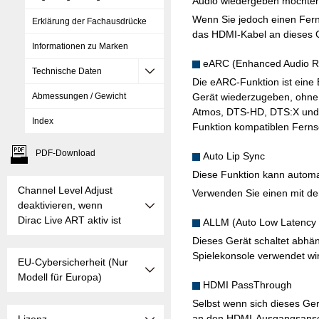
Audio wiedergeben möchten, 
Wenn Sie jedoch einen Fern
Erklärung der Fachausdrücke
das HDMI-Kabel an dieses G
Informationen zu Marken
eARC (Enhanced Audio R
Technische Daten
Die eARC-Funktion ist eine
Abmessungen / Gewicht
Gerät wiederzugeben, ohne
Atmos, DTS-HD, DTS:X und a
Index
Funktion kompatiblen Ferns
PDF-Download
Auto Lip Sync
Diese Funktion kann automa
Channel Level Adjust
Verwenden Sie einen mit de
deaktivieren, wenn
Dirac Live ART aktiv ist
ALLM (Auto Low Latency
Dieses Gerät schaltet abhä
Spielekonsole verwendet wir
EU-Cybersicherheit (Nur
Modell für Europa)
HDMI PassThrough
Selbst wenn sich dieses Ge
an den HDMI-Ausgangsansc