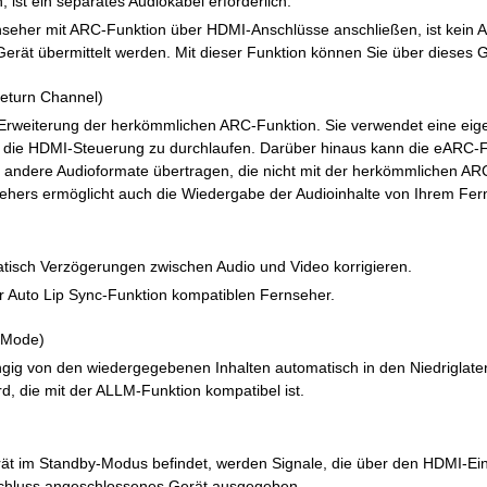
ist ein separates Audiokabel erforderlich.
seher mit ARC-Funktion über HDMI-Anschlüsse anschließen, ist kein A
erät übermittelt werden. Mit dieser Funktion können Sie über dieses
eturn Channel)
 Erweiterung der herkömmlichen ARC-Funktion. Sie verwendet eine e
 die HDMI-Steuerung zu durchlaufen. Darüber hinaus kann die eARC-F
ndere Audioformate übertragen, die nicht mit der herkömmlichen ARC
ehers ermöglicht auch die Wiedergabe der Audioinhalte von Ihrem Fern
tisch Verzögerungen zwischen Audio und Video korrigieren.
r Auto Lip Sync-Funktion kompatiblen Fernseher.
 Mode)
ngig von den wiedergegebenen Inhalten automatisch in den Niedrigla
d, die mit der ALLM-Funktion kompatibel ist.
rät im Standby-Modus befindet, werden Signale, die über den HDMI-E
hluss angeschlossenes Gerät ausgegeben.