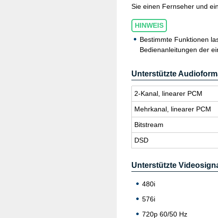
Sie einen Fernseher und ein
HINWEIS
Bestimmte Funktionen las
Bedienanleitungen der ei
Unterstützte Audioform
2-Kanal, li­nea­rer PCM
Mehr­ka­nal, li­nea­rer PCM
Bitstream
DSD
Unterstützte Videosign
480i
576i
720p 60/50 Hz