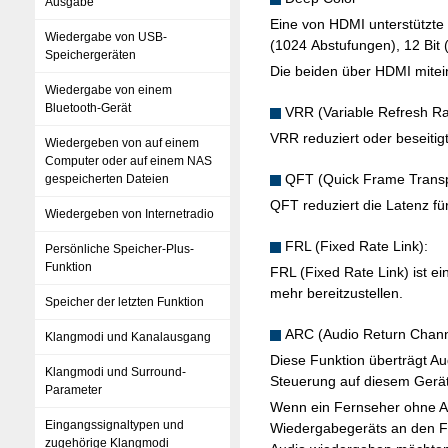
Ausgabe
Eine von HDMI unterstützte
Wiedergabe von USB-
(1024 Abstufungen), 12 Bit
Speichergeräten
Die beiden über HDMI mite
Wiedergabe von einem
Bluetooth-Gerät
VRR (Variable Refresh Ra
VRR reduziert oder beseitigt
Wiedergeben von auf einem
Computer oder auf einem NAS
QFT (Quick Frame Transp
gespeicherten Dateien
QFT reduziert die Latenz für
Wiedergeben von Internetradio
FRL (Fixed Rate Link):
Persönliche Speicher-Plus-
Funktion
FRL (Fixed Rate Link) ist e
mehr bereitzustellen.
Speicher der letzten Funktion
ARC (Audio Return Chann
Klangmodi und Kanalausgang
Diese Funktion überträgt A
Klangmodi und Surround-
Steuerung auf diesem Gerät
Parameter
Wenn ein Fernseher ohne A
Eingangssignaltypen und
Wiedergabegeräts an den F
zugehörige Klangmodi