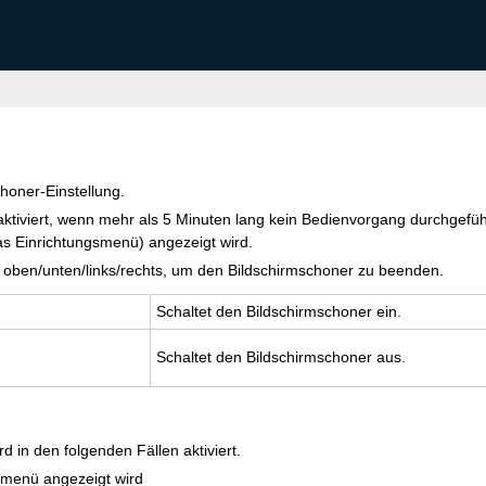
honer-Einstellung.
aktiviert, wenn mehr als 5 Minuten lang kein Bedienvorgang durchgefü
das Einrichtungsmenü) angezeigt wird.
oben/unten/links/rechts, um den Bildschirmschoner zu beenden.
Schal­tet den Bild­schirm­scho­ner ein.
Schal­tet den Bild­schirm­scho­ner aus.
d in den folgenden Fällen aktiviert.
menü angezeigt wird