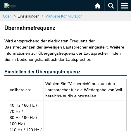
Oben
Einstellungen
Manuelle Konfiguration
Übernahmefrequenz
Wird entsprechend der niedrigsten Frequenz der
Basisfrequenzen der jeweiligen Lautsprecher eingestellt. Weitere
Informationen zur Übergangsfrequenz der Lautsprecher finden
Sie im Bedienungshandbuch der Lautsprecher.
Einstellen der Übergangsfrequenz
Wäh­len Sie “Voll­be­reich” aus, um den
Voll­be­reich:
Laut­spre­cher für die Wie­der­ga­be von Voll­
be­reichs-Audio ein­zu­stel­len.
40 Hz / 60 Hz /
70 Hz /
80 Hz / 90 Hz /
100 Hz /
110 Hz / 120 Hz /