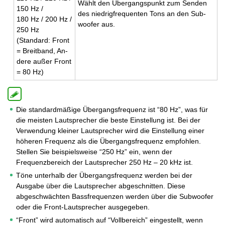
Wählt den Über­gangs­punkt zum Sen­den
150 Hz /
des nied­rig­fre­quen­ten Tons an den Sub­
180 Hz / 200 Hz /
woo­fer aus.
250 Hz
(Stan­dard: Front
= Breit­band, An­
de­re außer Front
= 80 Hz)
Die standardmäßige Übergangsfrequenz ist “80 Hz”, was für
die meisten Lautsprecher die beste Einstellung ist. Bei der
Verwendung kleiner Lautsprecher wird die Einstellung einer
höheren Frequenz als die Übergangsfrequenz empfohlen.
Stellen Sie beispielsweise “250 Hz” ein, wenn der
Frequenzbereich der Lautsprecher 250 Hz – 20 kHz ist.
Töne unterhalb der Übergangsfrequenz werden bei der
Ausgabe über die Lautsprecher abgeschnitten. Diese
abgeschwächten Bassfrequenzen werden über die Subwoofer
oder die Front-Lautsprecher ausgegeben.
“Front” wird automatisch auf “Vollbereich” eingestellt, wenn