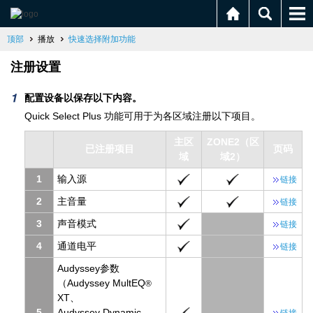
顶部
播放
快速选择附加功能
注册设置
配置设备以保存以下内容。
Quick Select Plus 功能可用于为各区域注册以下项目。
主区
ZONE2（区
已注册项目
页码
域
域2）
1
输入源
链接
2
主音量
链接
3
声音模式
链接
4
通道电平
链接
Audyssey参数
（Audyssey MultEQ
®
XT、
5
Audyssey Dynamic