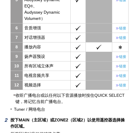
链接
EQ
、
®
Audyssey Dynamic
Volume
）
®
6
音质增强
链接
7
对话增强器
链接
8
播放内容
9
扬声器预设
链接
10
所有区域立体声
链接
11
电视音频共享
链接
12
视频选择
链接
收听广播电台或以任何以下音源播放时按住QUICK SELECT
键，将记忆当前广播电台。
Tuner / 网络电台
按下MAIN（主区域）或ZONE2（区域2）以使用遥控器选择操
作区域。