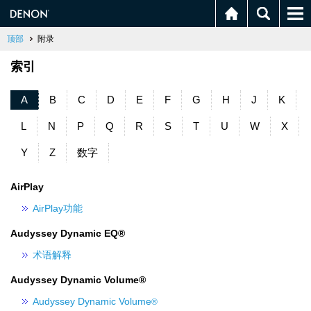
顶部
附录
索引
A
B
C
D
E
F
G
H
J
K
L
N
P
Q
R
S
T
U
W
X
Y
Z
数字
AirPlay
AirPlay功能
Audyssey Dynamic EQ®
术语解释
Audyssey Dynamic Volume®
Audyssey Dynamic Volume
®