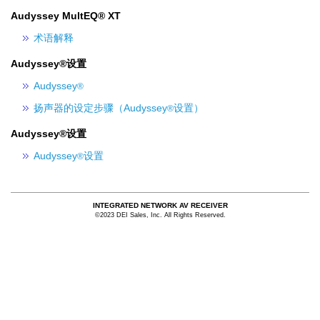
Audyssey MultEQ® XT
术语解释
Audyssey®设置
Audyssey
®
扬声器的设定步骤（Audyssey
设置）
®
Audyssey®设置
Audyssey
设置
®
INTEGRATED NETWORK AV RECEIVER
©2023 DEI Sales, Inc. All Rights Reserved.