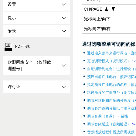
设置
CH/PAGE
提示
光标向上/向下
光标向左/向右
附录
通过选项菜单可访问的操
PDF下载
通过输入频率来进行调谐（直
更改调谐模式（调谐模式）
欧盟网络安全 （仅限欧
洲型号）
自动调谐到电台并进行预设（
预设当前广播电台（预设记忆
指定预设广播电台的名称（预
许可证
跳过预设的广播电台（跳过预
调节对话框和声乐的可听度（
调节各声道的音量以与输入源
调节音调（音调）
链接
调节音频延迟（音频延迟）
音频播放过程中播放所需视频