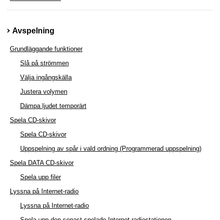
Avspelning
Grundläggande funktioner
Slå på strömmen
Välja ingångskälla
Justera volymen
Dämpa ljudet temporärt
Spela CD-skivor
Spela CD-skivor
Uppspelning av spår i vald ordning (Programmerad uppspelning)
Spela DATA CD-skivor
Spela upp filer
Lyssna på Internet-radio
Lyssna på Internet-radio
Spela upp den senast spelade Internet-radiostationen