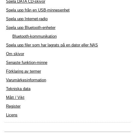
Spela DATA CD-skivor
Spela upp från en USB-minnesenhet
Spela upp Internet-radio
Spela upp Bluetooth-enheter
Bluetooth-kommunikation
Spela upp filer som har lagrats på en dator eller NAS
Om skivor
Senaste funktion-minne
Förklaring av termer
Varumärkesinformation
Tekniska data
Mått / Vikt
Register
Licens